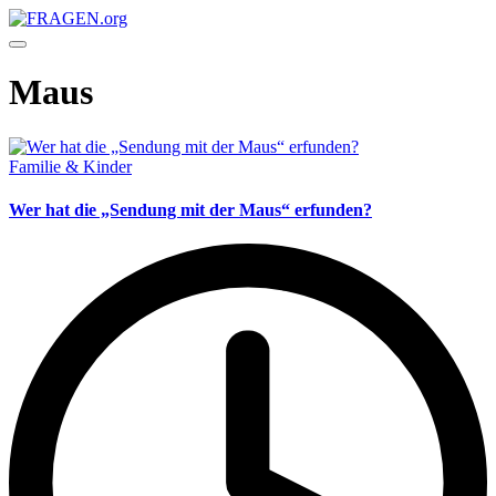
Skip
FRAGEN.org
to
Deutschsprachiges
content
Frage-
Antwort-
Maus
Portal
Posted
Familie & Kinder
in
Wer hat die „Sendung mit der Maus“ erfunden?