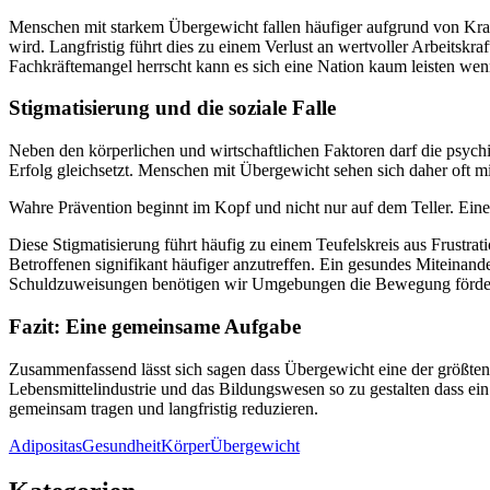
Menschen mit starkem Übergewicht fallen häufiger aufgrund von Krank
wird. Langfristig führt dies zu einem Verlust an wertvoller Arbeitskr
Fachkräftemangel herrscht kann es sich eine Nation kaum leisten wenn
Stigmatisierung und die soziale Falle
Neben den körperlichen und wirtschaftlichen Faktoren darf die psych
Erfolg gleichsetzt. Menschen mit Übergewicht sehen sich daher oft mi
Wahre Prävention beginnt im Kopf und nicht nur auf dem Teller. Eine
Diese Stigmatisierung führt häufig zu einem Teufelskreis aus Frust
Betroffenen signifikant häufiger anzutreffen. Ein gesundes Miteinand
Schuldzuweisungen benötigen wir Umgebungen die Bewegung förde
Fazit: Eine gemeinsame Aufgabe
Zusammenfassend lässt sich sagen dass Übergewicht eine der größten H
Lebensmittelindustrie und das Bildungswesen so zu gestalten dass ei
gemeinsam tragen und langfristig reduzieren.
Tags:
Adipositas
Gesundheit
Körper
Übergewicht