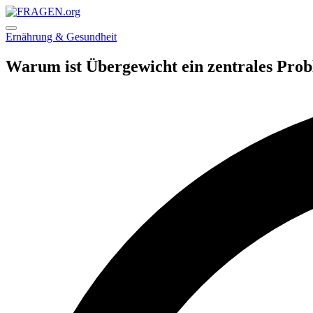
Skip
FRAGEN.org
to
Deutschsprachiges
content
Frage-
Posted
Ernährung & Gesundheit
Antwort-
in
Portal
Warum ist Übergewicht ein zentrales Prob