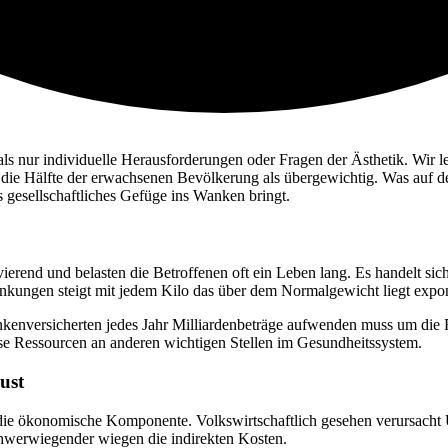
s nur individuelle Herausforderungen oder Fragen der Ästhetik. Wir leb
er die Hälfte der erwachsenen Bevölkerung als übergewichtig. Was auf d
 gesellschaftliches Gefüge ins Wanken bringt.
end und belasten die Betroffenen oft ein Leben lang. Es handelt sich
kungen steigt mit jedem Kilo das über dem Normalgewicht liegt expone
nkenversicherten jedes Jahr Milliardenbeträge aufwenden muss um die
iese Ressourcen an anderen wichtigen Stellen im Gesundheitssystem.
ust
st die ökonomische Komponente. Volkswirtschaftlich gesehen verursacht
hwerwiegender wiegen die indirekten Kosten.