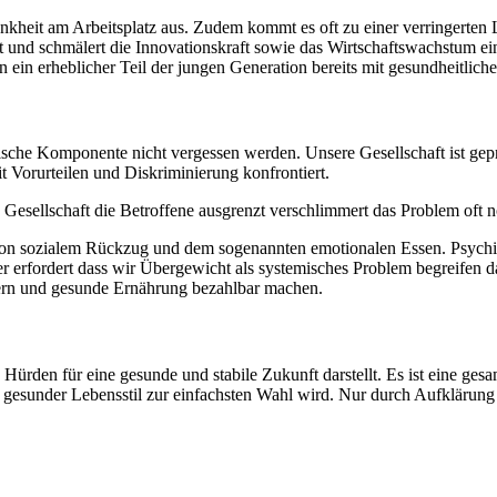
heit am Arbeitsplatz aus. Zudem kommt es oft zu einer verringerten L
aft und schmälert die Innovationskraft sowie das Wirtschaftswachstum ei
 ein erheblicher Teil der jungen Generation bereits mit gesundheitlich
ische Komponente nicht vergessen werden. Unsere Gesellschaft ist gepr
t Vorurteilen und Diskriminierung konfrontiert.
 Gesellschaft die Betroffene ausgrenzt verschlimmert das Problem oft 
ration sozialem Rückzug und dem sogenannten emotionalen Essen. Psych
er erfordert dass wir Übergewicht als systemisches Problem begreifen 
rn und gesunde Ernährung bezahlbar machen.
ürden für eine gesunde und stabile Zukunft darstellt. Es ist eine gesa
n gesunder Lebensstil zur einfachsten Wahl wird. Nur durch Aufklärung