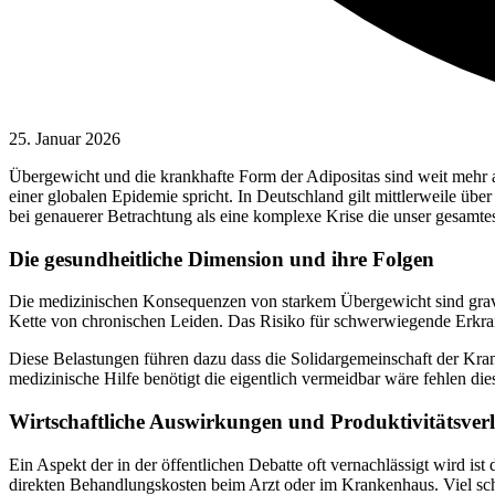
25. Januar 2026
Übergewicht und die krankhafte Form der Adipositas sind weit mehr al
einer globalen Epidemie spricht. In Deutschland gilt mittlerweile üb
bei genauerer Betrachtung als eine komplexe Krise die unser gesamtes
Die gesundheitliche Dimension und ihre Folgen
Die medizinischen Konsequenzen von starkem Übergewicht sind gravier
Kette von chronischen Leiden. Das Risiko für schwerwiegende Erkran
Diese Belastungen führen dazu dass die Solidargemeinschaft der Kra
medizinische Hilfe benötigt die eigentlich vermeidbar wäre fehlen d
Wirtschaftliche Auswirkungen und Produktivitätsverl
Ein Aspekt der in der öffentlichen Debatte oft vernachlässigt wird i
direkten Behandlungskosten beim Arzt oder im Krankenhaus. Viel sc